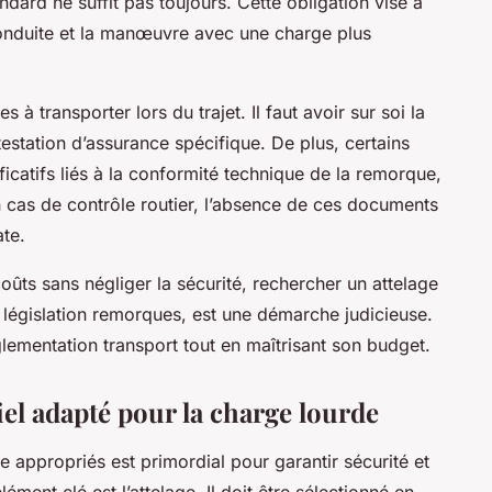
dard ne suffit pas toujours. Cette obligation vise à
conduite et la manœuvre avec une charge plus
s à transporter lors du trajet. Il faut avoir sur soi la
testation d’assurance spécifique. De plus, certains
ificatifs liés à la conformité technique de la remorque,
 cas de contrôle routier, l’absence de ces documents
ate.
oûts sans négliger la sécurité, rechercher un attelage
 législation remorques, est une démarche judicieuse.
lementation transport tout en maîtrisant son budget.
iel adapté pour la charge lourde
 appropriés est primordial pour garantir sécurité et
lément clé est l’attelage. Il doit être sélectionné en