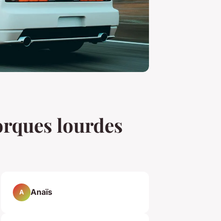
orques lourdes
Anaïs
A